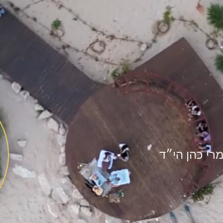
י כהן הי״ד