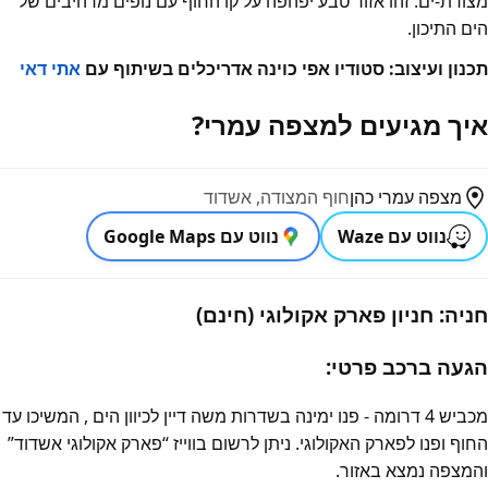
מצודת-ים. זהו אזור טבע יפהפה על קו החוף עם נופים מרהיבים של
הים התיכון.
תכנון ועיצוב: סטודיו אפי כוינה אדריכלים בשיתוף עם
אתי דאי
איך מגיעים למצפה עמרי?
מצפה עמרי כהן
חוף המצודה, אשדוד
נווט עם Waze
נווט עם Google Maps
חניה:
חניון פארק אקולוגי (חינם)
הגעה ברכב פרטי:
מכביש 4 דרומה - פנו ימינה בשדרות משה דיין לכיוון הים , המשיכו עד
החוף ופנו לפארק האקולוגי. ניתן לרשום בווייז “פארק אקולוגי אשדוד”
והמצפה נמצא באזור.